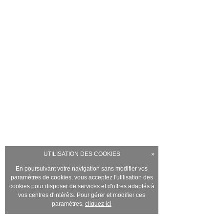
UTILISATION DES COOKIES
×
En poursuivant votre navigation sans modifier vos
paramètres de cookies, vous acceptez l'utilisation des
cookies pour disposer de services et d'offres adaptés à
vos centres d'intérêts. Pour gérer et modifier ces
paramètres,
cliquez ici