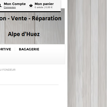
Mon Compte
Mon panier
Connexion
0 article | 0,00 €
ORTIVE
BAGAGERIE
DU FONDEUR