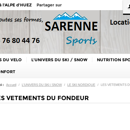
Partager sur
 à l'ALPE d'HUEZ
S DU VELO
L'UNIVERS DU SKI / SNOW
NUTRITION SP
ONFORT
i :
Accueil
/
L'UNIVERS DU SKI / SNOW
/
LE SKI NORDIQUE
/
LES VETEMENTS 
S VETEMENTS DU FONDEUR