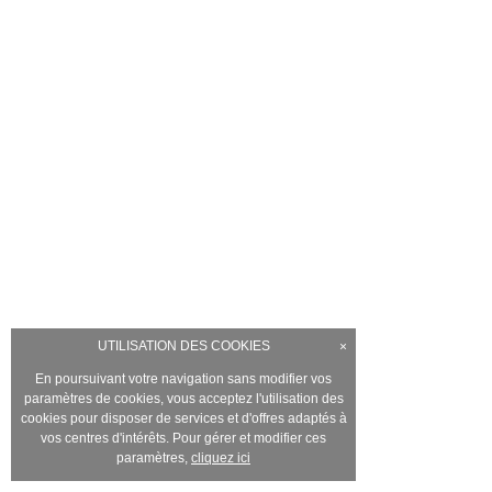
UTILISATION DES COOKIES
×
En poursuivant votre navigation sans modifier vos
paramètres de cookies, vous acceptez l'utilisation des
cookies pour disposer de services et d'offres adaptés à
vos centres d'intérêts. Pour gérer et modifier ces
paramètres,
cliquez ici