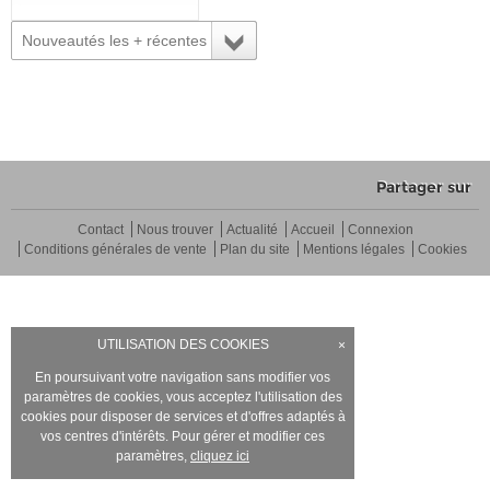
Nouveautés les + récentes
Partager sur
Contact
Nous trouver
Actualité
Accueil
Connexion
Conditions générales de vente
Plan du site
Mentions légales
Cookies
UTILISATION DES COOKIES
×
En poursuivant votre navigation sans modifier vos
paramètres de cookies, vous acceptez l'utilisation des
cookies pour disposer de services et d'offres adaptés à
vos centres d'intérêts. Pour gérer et modifier ces
paramètres,
cliquez ici