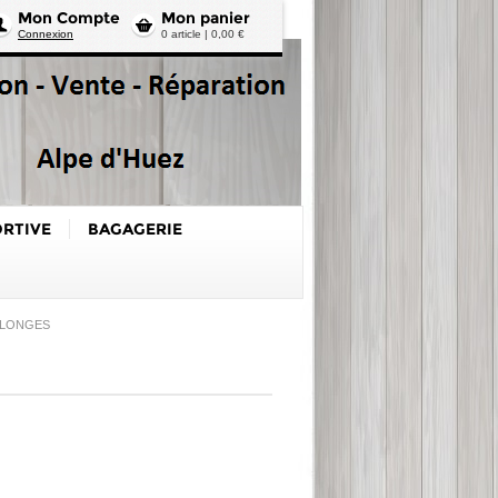
Mon Compte
Mon panier
Connexion
0 article | 0,00 €
ORTIVE
BAGAGERIE
 LONGES