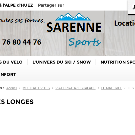
Partager sur
 à l'ALPE d'HUEZ
S DU VELO
L'UNIVERS DU SKI / SNOW
NUTRITION SP
ONFORT
i :
Accueil
/
MULTI ACTIVITES
/
VIA FERRATA / ESCALADE
/
LE MATERIEL
/
LES
S LONGES