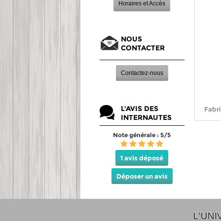
Horaires et Accès
NOUS
CONTACTER
Contactez-nous
L'AVIS DES
Fabri
INTERNAUTES
Note générale : 5/5
1 avis déposé
Déposer un avis
L'UNI