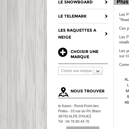
Plus
LE SNOWBOARD
Les P
LE TELEMARK
"Ready
Ces p
LES RAQUETTES A
NEIGE
Les P
retail
Les p
CHOISIR UNE
sur n'
MARQUE
Corre
Choisir une marque
NOUS TROUVER
le Karen - Rond-Point des
Pistes - 33 rue du Pic Blanc
38750 ALPE D'HUEZ
Tél : 04 76 80 44 76