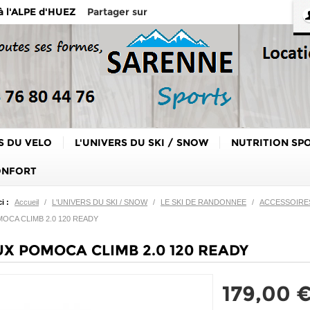
Partager sur
 à l'ALPE d'HUEZ
S DU VELO
L'UNIVERS DU SKI / SNOW
NUTRITION SP
ONFORT
i :
Accueil
/
L'UNIVERS DU SKI / SNOW
/
LE SKI DE RANDONNEE
/
ACCESSOIRES
OCA CLIMB 2.0 120 READY
X POMOCA CLIMB 2.0 120 READY
179,00 