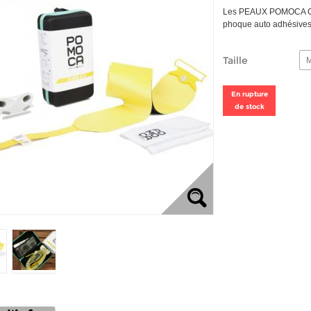
Les PEAUX POMOCA CL
phoque auto adhésive
Taille
En rupture
de stock