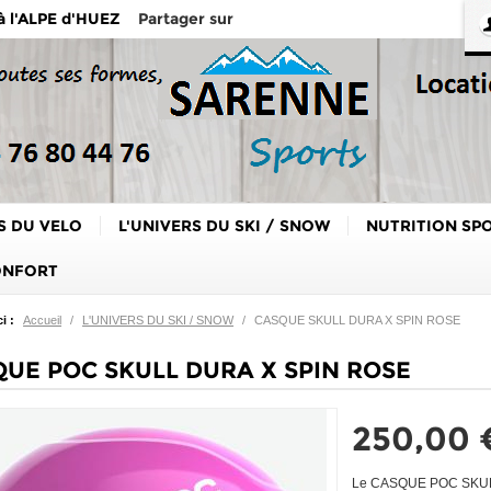
Partager sur
 à l'ALPE d'HUEZ
S DU VELO
L'UNIVERS DU SKI / SNOW
NUTRITION SP
ONFORT
i :
Accueil
/
L'UNIVERS DU SKI / SNOW
/
CASQUE SKULL DURA X SPIN ROSE
UE POC SKULL DURA X SPIN ROSE
250,00 
Le CASQUE POC SKULL 