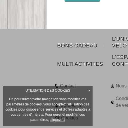
L'UNI
BONS CADEAU
VELO
L'ES
MULTI ACTIVITES
CONF
Contact
Nous 
UTILISATION DES COOKIES
×
Condi
En poursuivant votre navigation sans modifier vos
paramètres de cookies, vous acceptez l'utilisation des
Connexion
de ve
cookies pour disposer de services et d'offres adaptés à
vos centres d'intérêts. Pour gérer et modifier ces
Cookies
paramètres,
cliquez ici