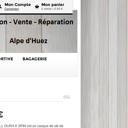
Mon Compte
Mon panier
Connexion
0 article | 0,00 €
ORTIVE
BAGAGERIE
POC
€
DURA X SPIN est un casque de ski de