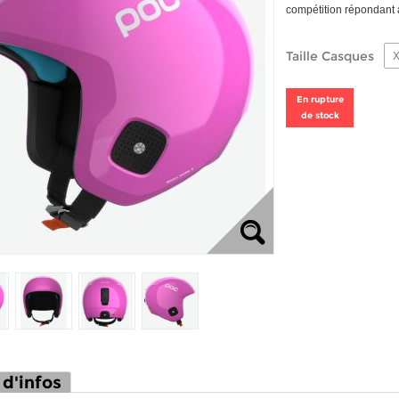
compétition répondant
Taille Casques
X
En rupture
de stock
 d'infos