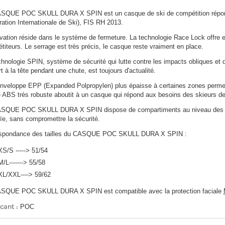
SQUE POC SKULL DURA X SPIN est un casque de ski de compétition répon
ration Internationale de Ski), FIS RH 2013.
ovation réside dans le système de fermeture. La technologie Race Lock offre 
titeurs. Le serrage est très précis, le casque reste vraiment en place.
chnologie SPIN, système de sécurité qui lutte contre les impacts obliques et 
t à la tête pendant une chute, est toujours d'actualité.
nveloppe EPP (Expanded Polpropylen) plus épaisse à certaines zones permet d
 ABS très robuste aboutit à un casque qui répond aux besoins des skieurs de
SQUE POC SKULL DURA X SPIN dispose de compartiments au niveau des oreill
uïe, sans compromettre la sécurité.
spondance des tailles du CASQUE POC SKULL DURA X SPIN :
XS/S -----> 51/54
M/L-------> 55/58
XL/XXL----> 59/62
SQUE POC SKULL DURA X SPIN est compatible avec la protection faciale
cant :
POC