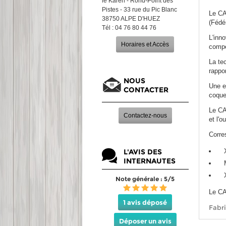
le Karen - Rond-Point des
Pistes - 33 rue du Pic Blanc
Le CA
38750 ALPE D'HUEZ
(Fédé
Tél : 04 76 80 44 76
L'inn
Horaires et Accès
compé
La te
rappor
NOUS
Une e
CONTACTER
coque
Le CA
Contactez-nous
et l'o
Corre
L'AVIS DES
INTERNAUTES
Note générale : 5/5
Le CA
1 avis déposé
Fabri
Déposer un avis