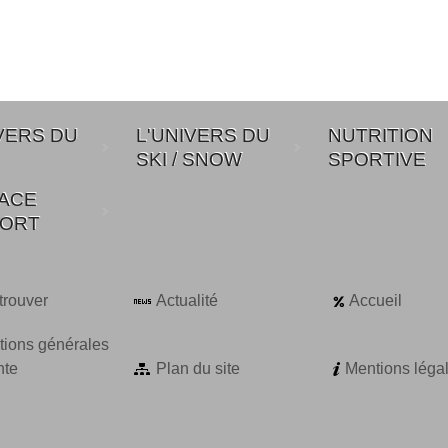
VERS DU
L'UNIVERS DU
NUTRITION
SKI / SNOW
SPORTIVE
PACE
ORT
trouver
Actualité
Accueil
tions générales
nte
Plan du site
Mentions léga