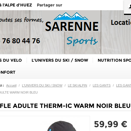
Partager sur
 à l'ALPE d'HUEZ
S DU VELO
L'UNIVERS DU SKI / SNOW
NUTRITION SP
ONFORT
i :
Accueil
/
L'UNIVERS DU SKI / SNOW
/
LE SKI ALPIN
/
LES GANTS
/
LES GAN
DULTE WARM NOIR BLEU
FLE ADULTE THERM-IC WARM NOIR BLEU
59,99 €