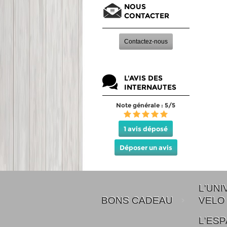
NOUS
CONTACTER
Contactez-nous
L'AVIS DES
INTERNAUTES
Note générale : 5/5
1 avis déposé
Déposer un avis
L'UNI
BONS CADEAU
VELO
L'ES