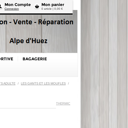
Mon Compte
Mon panier
Connexion
0 article | 0,00 €
ORTIVE
BAGAGERIE
TS ADULTE
/
LES GANTS ET LES MOUFLES
/
THERMIC