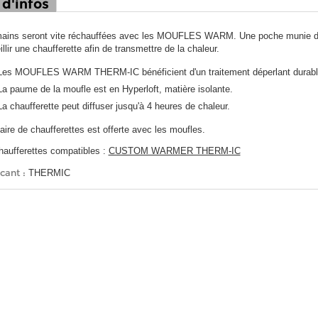
 d'infos
ains seront vite réchauffées avec les MOUFLES WARM. Une poche munie d'u
llir une chaufferette afin de transmettre de la chaleur.
Les MOUFLES WARM THERM-IC bénéficient d'un traitement déperlant durabl
La paume de la moufle est en Hyperloft, matière isolante.
La chaufferette peut diffuser jusqu'à 4 heures de chaleur.
aire de chaufferettes est offerte avec les moufles.
haufferettes compatibles :
CUSTOM WARMER THERM-IC
cant :
THERMIC