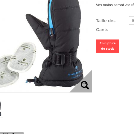
Vos mains seront vite
Taille des
6
Gants
En rupture
de stock