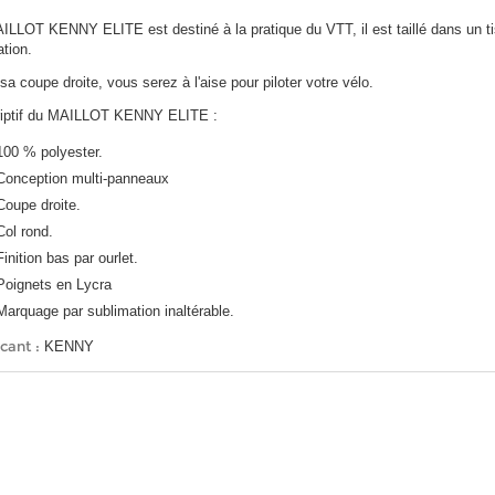
ILLOT KENNY ELITE est destiné à la pratique du VTT, il est taillé dans un ti
ation.
a coupe droite, vous serez à l'aise pour piloter votre vélo.
iptif du MAILLOT KENNY ELITE :
100 % polyester.
Conception multi-panneaux
Coupe droite.
Col rond.
Finition bas par ourlet.
Poignets en Lycra
Marquage par sublimation inaltérable.
cant :
KENNY