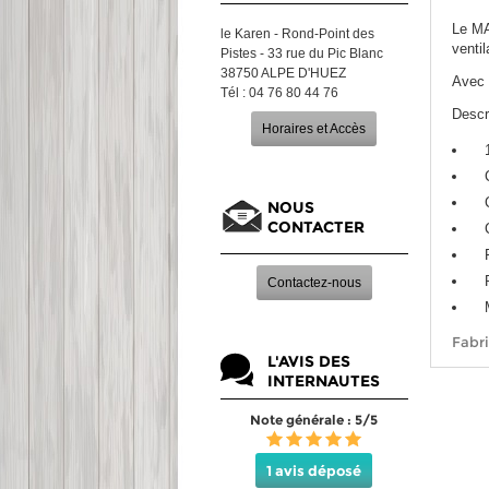
Le MA
le Karen - Rond-Point des
ventil
Pistes - 33 rue du Pic Blanc
38750 ALPE D'HUEZ
Avec s
Tél : 04 76 80 44 76
Descr
Horaires et Accès
NOUS
CONTACTER
Contactez-nous
Fabri
L'AVIS DES
INTERNAUTES
Note générale : 5/5
1 avis déposé