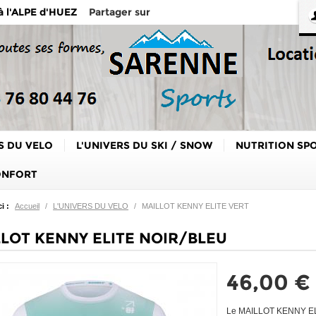
Partager sur
 à l'ALPE d'HUEZ
S DU VELO
L'UNIVERS DU SKI / SNOW
NUTRITION SP
ONFORT
i :
Accueil
/
L'UNIVERS DU VELO
/
MAILLOT KENNY ELITE VERT
LOT KENNY ELITE NOIR/BLEU
46,00 €
Le MAILLOT KENNY ELITE