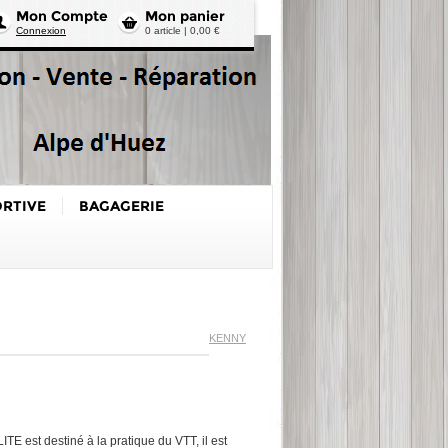
Mon Compte
Mon panier
Connexion
0 article | 0,00 €
ORTIVE
BAGAGERIE
KENNY
 est destiné à la pratique du VTT, il est