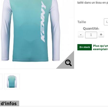
taillé dans un tissu en 
Taille
L
Quantité:
-
+
Plus qu'un
En stock
exemplaire
 d'infos