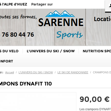
Partager sur
 à l'ALPE d'HUEZ
S DU VELO
L'UNIVERS DU SKI / SNOW
NUTRITION SP
ONFORT
i :
Accueil
/
L'UNIVERS DU SKI / SNOW
/
LE SKI DE RANDONNEE
/
CRAMPONS D
PONS DYNAFIT 110
90,00 €
Les crampons DYNAFIT o