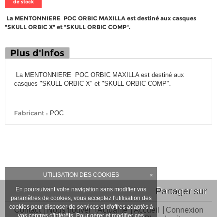
de stock
La MENTONNIERE POC ORBIC MAXILLA est destiné aux casques
"SKULL ORBIC X" et "SKULL ORBIC COMP".
Plus d'infos
La MENTONNIERE POC ORBIC MAXILLA est destiné aux
casques "SKULL ORBIC X" et "SKULL ORBIC COMP".
Fabricant :
POC
UTILISATION DES COOKIES
×
En poursuivant votre navigation sans modifier vos
Partager sur
paramètres de cookies, vous acceptez l'utilisation des
cookies pour disposer de services et d'offres adaptés à
Contact
Nous trouver
Actualité
Accueil
Connexion
vos centres d'intérêts. Pour gérer et modifier ces