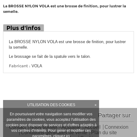
La BROSSE NYLON VOLA est une brosse de finition, pour lustrer la
semelle.
Plus d'infos
La BROSSE NYLON VOLA est une brosse de finition, pour lustrer
la semelle.
Le brossage se fait de la spatule vers le talon.
Fabricant :
VOLA
UTILISATION DES COOKIES
×
En poursuivant votre navigation sans modifier vos
Partager sur
paramètres de cookies, vous acceptez l'utilisation des
cookies pour disposer de services et d'offres adaptés à
Contact
Nous trouver
Actualité
Accueil
Connexion
vos centres d'intérêts. Pour gérer et modifier ces
Conditions générales de vente
Plan du site
paramètres,
cliquez ici